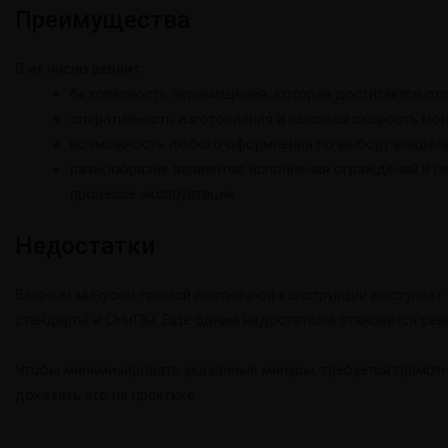
Преимущества
В их число входит:
безопасность перемещения, которая достигается отс
оперативность изготовления и высокая скорость мон
возможность любого оформления по выбору владельц
разнообразие вариантов исполнения ограждений и п
процессе эксплуатации.
Недостатки
Важным минусом прямой лестничной конструкции выступает з
стандарты и СНиПы. Еще одним недостатком становится серь
Чтобы минимизировать указанные минусы, требуется грамотн
доказать это на практике.