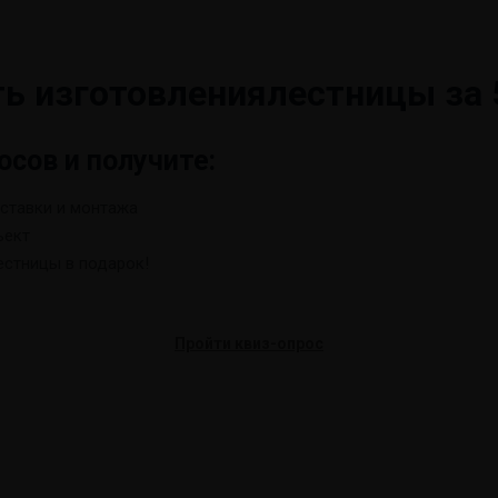
ть изготовления
лестницы за 
осов и получите:
оставки и монтажа
ъект
стницы в подарок!
Пройти квиз-опрос