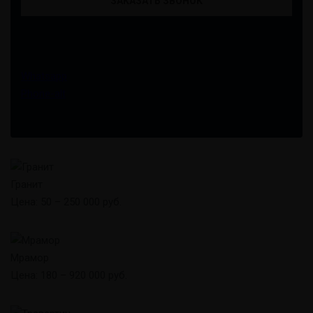
т
е
Или напишите нам:
л
е
Whatsapp
ф
Phone-alt
о
н
*
Гранит
Цена: 50 – 250 000 руб.
Мрамор
Цена: 180 – 920 000 руб.