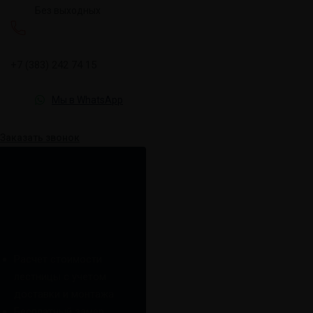
Без выходных
+7 (383) 242 74 15
Мы в WhatsApp
Заказать звонок
ставить заявку
Расчет стоимости
лестницы с учетом
доставки и монтажа
Бесплатный замер