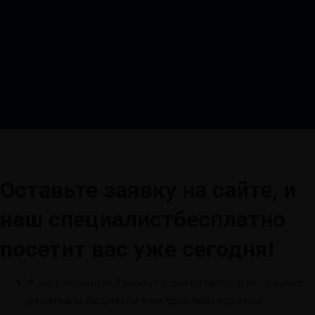
Или напишите нам:
hatsapp
hone-alt
Оставьте заявку на сайте, и
наш специалист
бесплатно
посетит вас уже сегодня!
А мы рассчитаем 3 варианта сметы проекта лестницы с
различным бюджетом и материалами под ваши