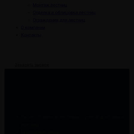
Монтаж лестниц
Отделка и облицовка лестниц
Ограждения для лестниц
О компании
Контакты
Заказать звонок
Оставить заявку
Расчет стоимости лестницы с учетом доставки и
монтажа
Бесплатный замер