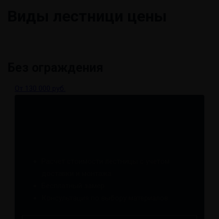
Виды лестниц
и цены
Без ограждения
От 130 000 руб.
Оставить заявку
Расчет стоимости лестницы с учетом
доставки и монтажа
Бесплатный замер
Консультация по выбору материалов