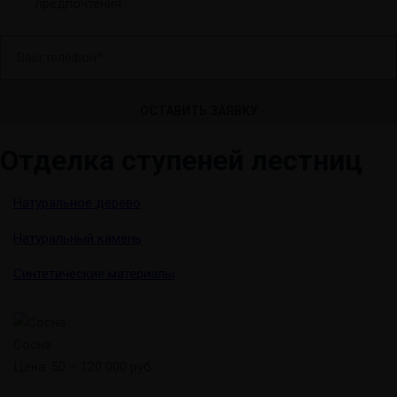
предпочтения
В
а
ш
т
е
Отделка ступеней лестниц
л
е
ф
Натуральное дерево
о
Натуральный камень
н
*
Синтетические материалы
Сосна
Цена: 50 – 120 000 руб.